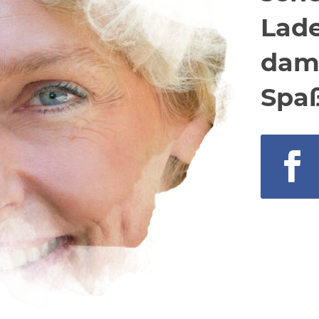
Lade
dami
Spa